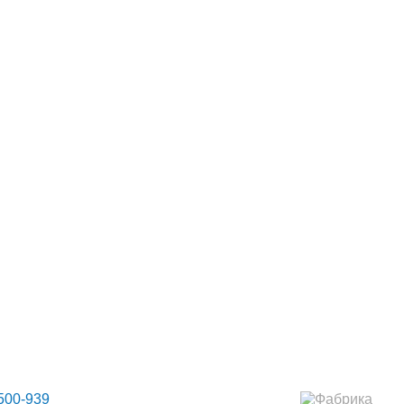
НТАКТЫ
МАНСАРДНЫЕ ОКНА
500-939