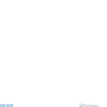
НТАКТЫ
МАНСАРДНЫЕ ОКНА
500-939