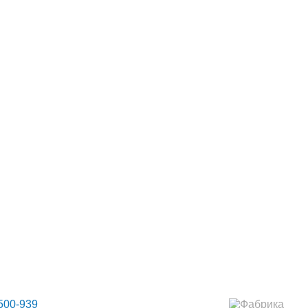
НТАКТЫ
МАНСАРДНЫЕ ОКНА
500-939