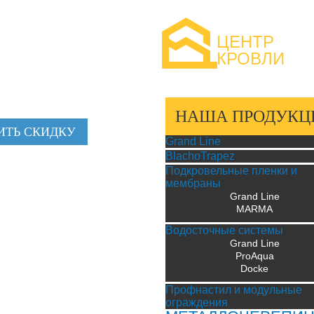
ЦЕНТР
КРОВЛИ
НАША ПРОДУКЦ
ИТЬ СКИДКУ
Grand Line
BlachoTrapez
Подкровельные пленки и
мембраны
Grand Line
MARMA
Водосточные системы
Grand Line
ProAqua
Docke
Профнастил и модульные
ограждения